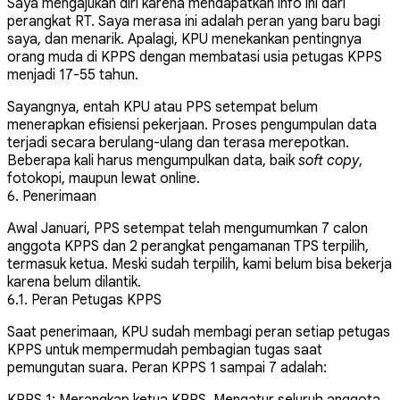
Saya mengajukan diri karena mendapatkan info ini dari
perangkat RT. Saya merasa ini adalah peran yang baru bagi
saya, dan menarik. Apalagi, KPU menekankan pentingnya
orang muda di KPPS dengan membatasi usia petugas KPPS
menjadi 17-55 tahun.
Sayangnya, entah KPU atau PPS setempat belum
menerapkan efisiensi pekerjaan. Proses pengumpulan data
terjadi secara berulang-ulang dan terasa merepotkan.
Beberapa kali harus mengumpulkan data, baik
soft copy
,
fotokopi, maupun lewat online.
6. Penerimaan
Awal Januari, PPS setempat telah mengumumkan 7 calon
anggota KPPS dan 2 perangkat pengamanan TPS terpilih,
termasuk ketua. Meski sudah terpilih, kami belum bisa bekerja
karena belum dilantik.
6.1. Peran Petugas KPPS
Saat penerimaan, KPU sudah membagi peran setiap petugas
KPPS untuk mempermudah pembagian tugas saat
pemungutan suara. Peran KPPS 1 sampai 7 adalah:
KPPS 1: Merangkap ketua KPPS
. Mengatur seluruh anggota