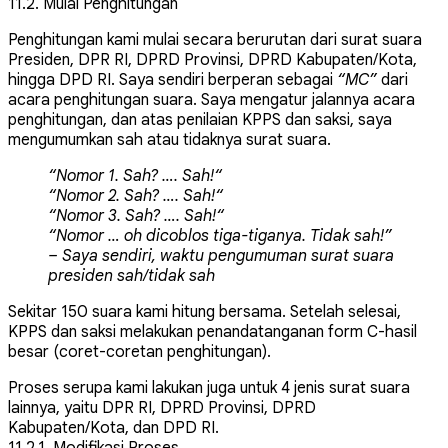
11.2. Mulai Penghitungan
Penghitungan kami mulai secara berurutan dari surat suara
Presiden, DPR RI, DPRD Provinsi, DPRD Kabupaten/Kota,
hingga DPD RI. Saya sendiri berperan sebagai
“MC”
dari
acara penghitungan suara. Saya mengatur jalannya acara
penghitungan, dan atas penilaian KPPS dan saksi, saya
mengumumkan sah atau tidaknya surat suara.
“Nomor 1. Sah? …. Sah!
“
“Nomor 2. Sah? …. Sah!
“
“Nomor 3. Sah? …. Sah!
“
“
Nomor … oh dicoblos tiga-tiganya. Tidak sah!”
– Saya sendiri, waktu pengumuman surat suara
presiden sah/tidak sah
Sekitar 150 suara kami hitung bersama. Setelah selesai,
KPPS dan saksi melakukan penandatanganan form C-hasil
besar (coret-coretan penghitungan).
Proses serupa kami lakukan juga untuk 4 jenis surat suara
lainnya, yaitu DPR RI, DPRD Provinsi, DPRD
Kabupaten/Kota, dan DPD RI.
11.2.1. Modifikasi Proses