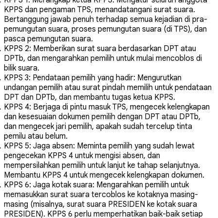
KPPS dan pengaman TPS, menandatangani surat suara.
Bertanggung jawab penuh terhadap semua kejadian di pra-
pemungutan suara, proses pemungutan suara (di TPS), dan
pasca pemungutan suara.
KPPS 2: Memberikan surat suara berdasarkan DPT atau
DPTb
, dan mengarahkan pemilih untuk mulai mencoblos di
bilik suara.
KPPS 3: Pendataan pemilih yang hadir
: Mengurutkan
undangan pemilih atau surat pindah memilih untuk pendataan
DPT dan DPTb, dan membantu tugas ketua KPPS.
KPPS 4: Berjaga di pintu masuk TPS
, mengecek kelengkapan
dan kesesuaian dokumen pemilih dengan DPT atau DPTb,
dan mengecek jari pemilih, apakah sudah tercelup tinta
pemilu atau belum.
KPPS 5: Jaga absen
: Meminta pemilih yang sudah lewat
pengecekan KPPS 4 untuk mengisi absen, dan
mempersilahkan pemilih untuk lanjut ke tahap selanjutnya.
Membantu KPPS 4 untuk mengecek kelengkapan dokumen.
KPPS 6: Jaga kotak suara
: Mengarahkan pemilih untuk
memasukkan surat suara tercoblos ke kotaknya masing-
masing (misalnya, surat suara PRESIDEN ke kotak suara
PRESIDEN). KPPS 6 perlu memperhatikan baik-baik setiap